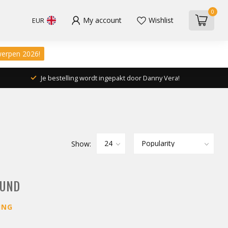
0
My account
Wishlist
EUR
werpen 2026!
Je bestelling wordt ingepakt door Danny Vera!
Show:
OUND
ING