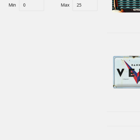
Min
Max