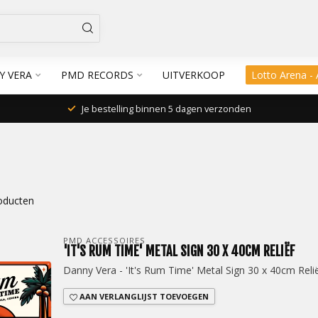
Y VERA
PMD RECORDS
UITVERKOOP
Lotto Arena -
Je bestelling binnen 5 dagen verzonden
oducten
PMD ACCESSOIRES
'IT'S RUM TIME' METAL SIGN 30 X 40CM RELIËF
Danny Vera - 'It's Rum Time' Metal Sign 30 x 40cm Reli
AAN VERLANGLIJST TOEVOEGEN