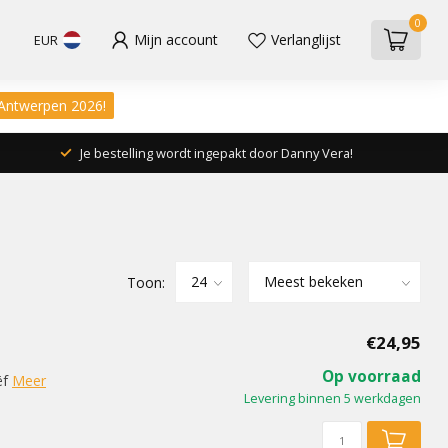
0
Mijn account
Verlanglijst
EUR
 Antwerpen 2026!
Je bestelling wordt ingepakt door Danny Vera!
Toon:
€24,95
Op voorraad
ëf
Meer
Levering binnen 5 werkdagen