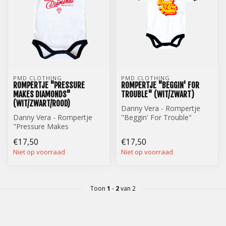
PMD CLOTHING
PMD CLOTHING
ROMPERTJE "PRESSURE
ROMPERTJE "BEGGIN' FOR
MAKES DIAMONDS"
TROUBLE" (WIT/ZWART)
(WIT/ZWART/ROOD)
Danny Vera - Rompertje
Danny Vera - Rompertje
"Beggin' For Trouble"
"Pressure Makes
(Wit/Zwart)
Diamonds"
€17,50
€17,50
(Wit/Zwart/Rood)
Niet op voorraad
Niet op voorraad
Toon
1
-
2
van 2