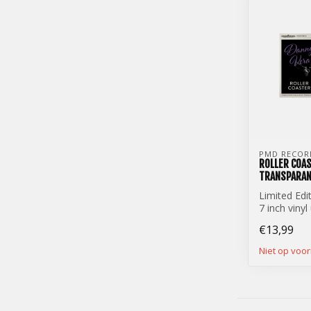
PMD RECOR
ROLLER COAS
TRANSPARAN
Limited Edi
7 inch vinyl
Danny Vera 
€13,99
(7 inch) tra..
Niet op voo