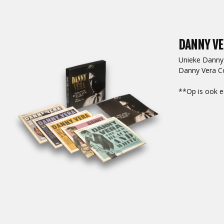
DANNY VE
Unieke Danny 
Danny Vera Co
**Op is ook e