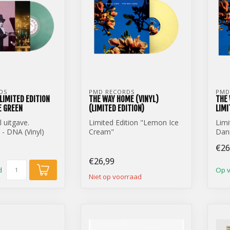
DS
PMD RECORDS
PMD
 LIMITED EDITION
THE WAY HOME (VINYL)
THE 
E GREEN
(LIMITED EDITION)
LIMI
l uitgave.
Limited Edition "Lemon Ice
Limi
- DNA (Vinyl)
Cream"
Dan
tion Coke Bottle
Danny Vera - The Way
Home
€26
Home (12 inch Vinyl)
€26,99
d
Op 
Niet op voorraad