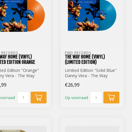
 RECORDS
PMD RECORDS
WAY HOME (VINYL)
THE WAY HOME (VINYL)
TED EDITION ORANGE
(LIMITED EDITION)
ted Edition "Orange"
Limited Edition "Solid Blue"
ny Vera - The Way
Danny Vera - The Way
 (12 inch Vinyl)
Home (12 inch Vinyl)
,99
€26,99
voorraad
Op voorraad