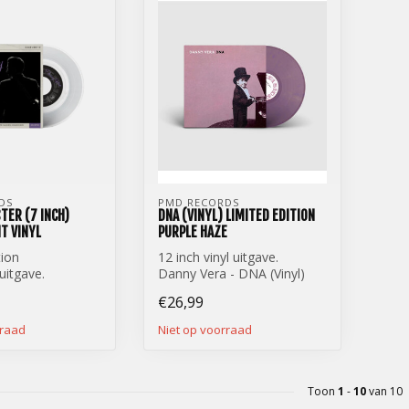
DS
PMD RECORDS
TER (7 INCH)
DNA (VINYL) LIMITED EDITION
T VINYL
PURPLE HAZE
tion
12 inch vinyl uitgave.
 uitgave.
Danny Vera - DNA (Vinyl)
- Roller Coaster
Limited Edition Purple Haze
€26,99
.
rraad
Niet op voorraad
Toon
1
-
10
van 10