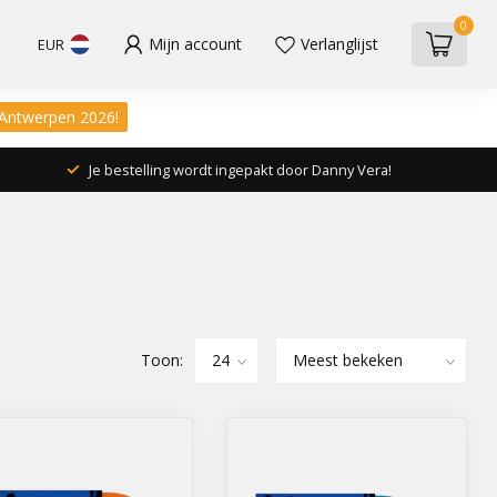
0
Mijn account
Verlanglijst
EUR
 Antwerpen 2026!
Je bestelling wordt ingepakt door Danny Vera!
Toon: