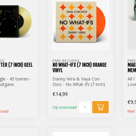
DS
PMD RECORDS
PMD
TER (7 INCH) GEEL
NO WHAT-IFS (7 INCH) ORANGE
MAKE
VINYL
MEMO
gle - 45 toeren -
Danny Vera & Vaya Con
All 
 uitgave.
Dios - No What-Ifs (7 inch)
Love
- Roller Coaster
Orange vinyl
Memo
€14,99
€9,
Op voorraad
rraad
Niet