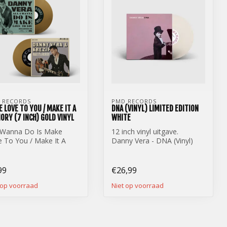
 RECORDS
PMD RECORDS
 LOVE TO YOU / MAKE IT A
DNA (VINYL) LIMITED EDITION
RY (7 INCH) GOLD VINYL
WHITE
I Wanna Do Is Make
12 inch vinyl uitgave.
 To You / Make It A
Danny Vera - DNA (Vinyl)
ry (7 inch) Gold vinyl
Limited Edition White
99
€26,99
 op voorraad
Niet op voorraad