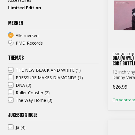
Accessoires
Limited Edition
MERKEN
Alle merken
PMD Records
PMD RECOR
THEMA'S
DNA (VINYL)
COKE BOTTL
THE NEW BLACK AND WHITE
(1)
12 inch viny
Danny Vera 
PRESSURE MAKES DIAMONDS
(1)
Limited Edi
DNA
(3)
€26,99
Gre...
Roller Coaster
(2)
Op voorraa
The Way Home
(3)
JUKEBOX SINGLE
Ja
(4)