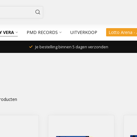
Y VERA
PMD RECORDS
UITVERKOOP
Lotto Arena -
Je bestelling binnen 5 dagen verzonden
roducten