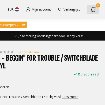
0
Mijn account
Verlanglijst
EUR
 Antwerpen 2026!
Je bestelling wordt ingepakt door Danny Vera!
0 beoordelingen
 - BEGGIN' FOR TROUBLE / SWITCHBLADE
NYL
Op voorraad
 toeren
 For Trouble / Switchblade (7 inch) vinyl
Lees meer
.