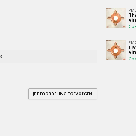
PM
The
vin
Op 
PM
Liv
vin
8
Op 
JE BEOORDELING TOEVOEGEN