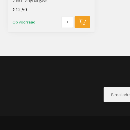
7 inch vinyl uitgave.
Danny Vera - Beggin' For Trou...
€12,50
Op voorraad