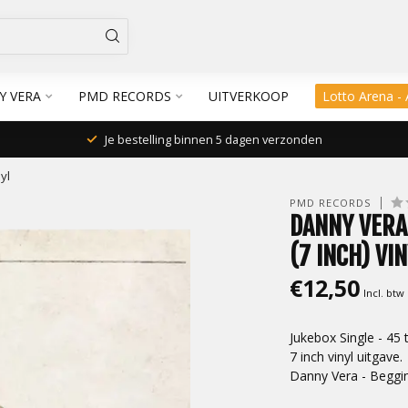
Y VERA
PMD RECORDS
UITVERKOOP
Lotto Arena -
Je bestelling binnen 5 dagen verzonden
yl
PMD RECORDS
DANNY VERA
(7 INCH) VI
€12,50
Incl. btw
Jukebox Single - 45
7 inch vinyl uitgave.
Danny Vera - Beggin'