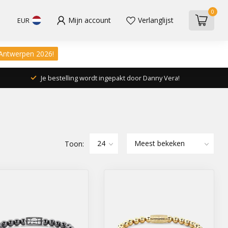
0
Mijn account
Verlanglijst
EUR
 Antwerpen 2026!
Je bestelling wordt ingepakt door Danny Vera!
Toon: