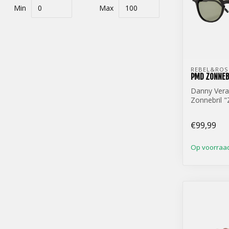
Min
Max
REBEL&ROS
PMD ZONNEB
Danny Ver
Zonnebril "
€99,99
Op voorraa