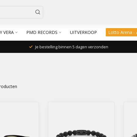
Y VERA
PMD RECORDS
UITVERKOOP
Lotto Arena -
Je bestelling binnen 5 dagen verzonden
roducten