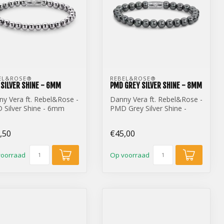
EL&ROSE® 
REBEL&ROSE® 
SILVER SHINE - 6MM
PMD GREY SILVER SHINE - 8MM
y Vera ft. Rebel&Rose -
Danny Vera ft. Rebel&Rose -
 Silver Shine - 6mm
PMD Grey Silver Shine -
8mm
,50
€45,00
voorraad
Op voorraad