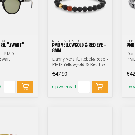
E® 
REBEL&ROSE® 
REB
RIL "ZWART"
PMD YELLOWGOLD & RED EYE -
PMD 
8MM
a - PMD
Dann
Zwart"
Danny Vera ft. Rebel&Rose -
PMD 
PMD Yellowgold & Red Eye
6m
- 8mm
€47,50
€42
d
Op voorraad
Op 