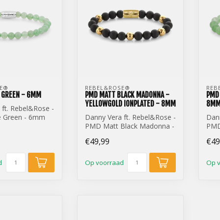
E® 
REBEL&ROSE® 
REB
 GREEN - 6MM
PMD MATT BLACK MADONNA -
PMD 
YELLOWGOLD IONPLATED - 8MM
8M
 ft. Rebel&Rose -
e Green - 6mm
Danny Vera ft. Rebel&Rose -
Dann
PMD Matt Black Madonna -
PMD
Yellowgold ionplated - 8mm
8m
€49,99
€49
d
Op voorraad
Op 