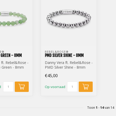
E® 
REBEL&ROSE® 
 GREEN - 8MM
PMD SILVER SHINE - 8MM
 ft. Rebel&Rose -
Danny Vera ft. Rebel&Rose -
e Green - 8mm
PMD Silver Shine - 8mm
€45,00
d
Op voorraad
Toon
1
-
14
van 14