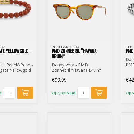
E® 
REBEL&ROSE® 
REB
ATE YELLOWGOLD -
PMD ZONNEBRIL "HAVANA
PMD 
BRUIN"
Dann
 ft. Rebel&Rose -
Danny Vera - PMD
PMD
ate Yellowgold
Zonnebril "Havana Bruin"
€99,99
€42
d
Op voorraad
Op 