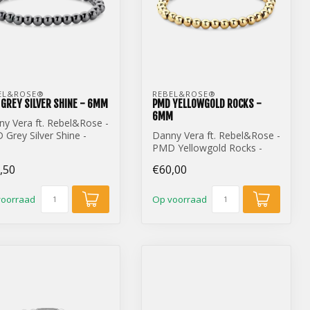
EL&ROSE® 
REBEL&ROSE® 
GREY SILVER SHINE - 6MM
PMD YELLOWGOLD ROCKS -
6MM
y Vera ft. Rebel&Rose -
Grey Silver Shine -
Danny Vera ft. Rebel&Rose -
m
PMD Yellowgold Rocks -
6mm
,50
€60,00
voorraad
Op voorraad