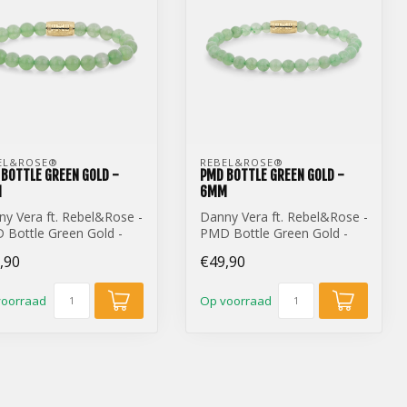
EL&ROSE® 
REBEL&ROSE® 
BOTTLE GREEN GOLD -
PMD BOTTLE GREEN GOLD -
M
6MM
y Vera ft. Rebel&Rose -
Danny Vera ft. Rebel&Rose -
 Bottle Green Gold -
PMD Bottle Green Gold -
m
6mm
,90
€49,90
voorraad
Op voorraad