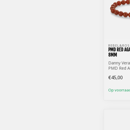
REBEL&ROS
PMD RED AG
8MM
Danny Vera
PMD Red Ag
- 8mm
€45,00
Op voorraa