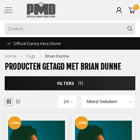
0
MENU
Official Danny Vera Store!
Home
/
Tags
/
Brian Dunne
PRODUCTEN GETAGD MET BRIAN DUNNE
FILTERS
-29%
-20%