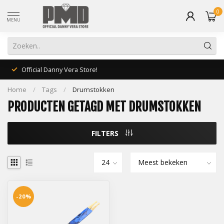
0
MENU
Official Danny Vera Store!
Home
/
Tags
/
Drumstokken
PRODUCTEN GETAGD MET DRUMSTOKKEN
FILTERS
-20%