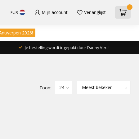
0
Mijn account
Verlanglijst
EUR
 Antwerpen 2026!
Je bestelling wordt ingepakt door Danny Vera!
Toon: