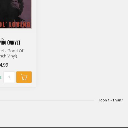
DS
VING (VINYL)
el - Good Ol'
nch Vinyl)
4,99
d
Toon
1
-
1
van 1