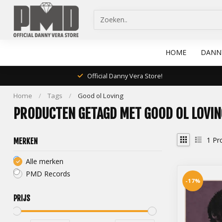
HOME
DANN
Official Danny Vera Store!
Home
/
Tags
/
Good ol Loving
PRODUCTEN GETAGD MET GOOD OL LOVIN
1
Pr
MERKEN
Alle merken
PMD Records
-17%
PRIJS