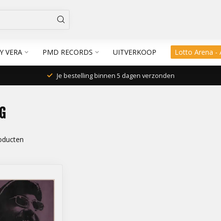
Y VERA
PMD RECORDS
UITVERKOOP
Lotto Arena -
Je bestelling binnen 5 dagen verzonden
G
oducten