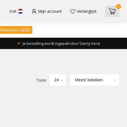
0
Mijn account
Verlanglijst
EUR
 Antwerpen 2026!
Je bestelling wordt ingepakt door Danny Vera!
Toon: