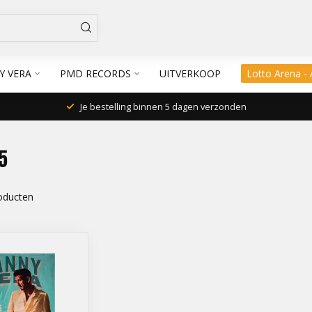
Y VERA
PMD RECORDS
UITVERKOOP
Lotto Arena -
Je bestelling binnen 5 dagen verzonden
5
oducten