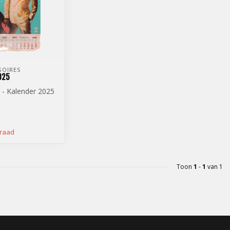
SOIRES
025
 - Kalender 2025
rraad
Toon
1
-
1
van 1