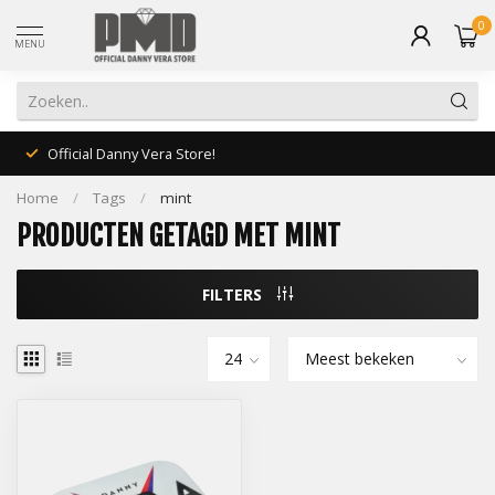
0
MENU
Official Danny Vera Store!
Home
/
Tags
/
mint
PRODUCTEN GETAGD MET MINT
FILTERS