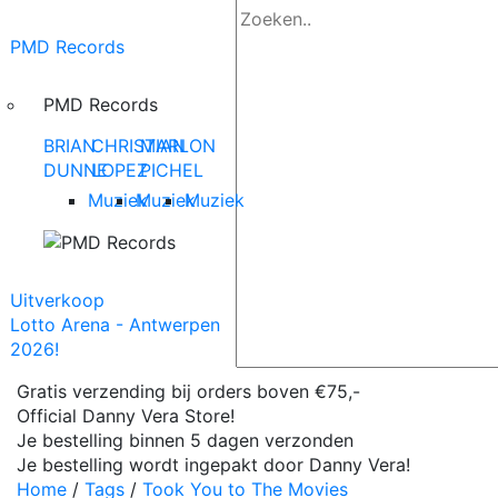
PMD Records
PMD Records
BRIAN
CHRISTIAN
MARLON
DUNNE
LOPEZ
PICHEL
Muziek
Muziek
Muziek
Uitverkoop
Lotto Arena - Antwerpen
2026!
Gratis verzending bij orders boven €75,-
Official Danny Vera Store!
Je bestelling binnen 5 dagen verzonden
Je bestelling wordt ingepakt door Danny Vera!
Home
/
Tags
/
Took You to The Movies