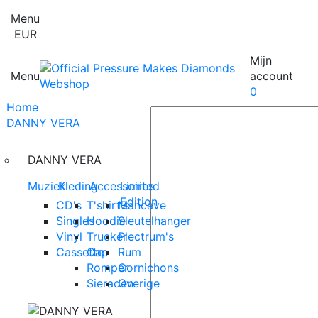
Menu
EUR
Mijn
Menu
account
0
Home
DANNY VERA
DANNY VERA
Muziek
Kleding
Accessoires
Limited
Edition
CD's
T'shirt's
Mancave
Singles
Hoodie
Sleutelhanger
Vinyl
Trucker
Plectrum's
Cassette
Cap
Rum
Romper
Cornichons
Sieraden
Overige