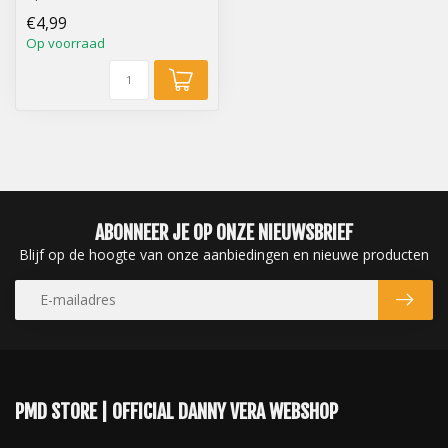
Danny Vera Tour Logo
€4,99
sleutelhang...
Op voorraad
ABONNEER JE OP ONZE NIEUWSBRIEF
Blijf op de hoogte van onze aanbiedingen en nieuwe producten
PMD STORE | OFFICIAL DANNY VERA WEBSHOP