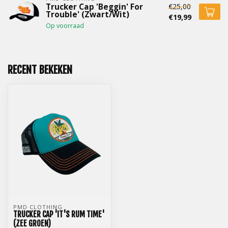
€25,00
Trucker Cap 'Beggin' For
Trouble' (Zwart/Wit)
€19,99
Op voorraad
RECENT BEKEKEN
PMD CLOTHING
TRUCKER CAP 'IT'S RUM TIME'
(ZEE GROEN)