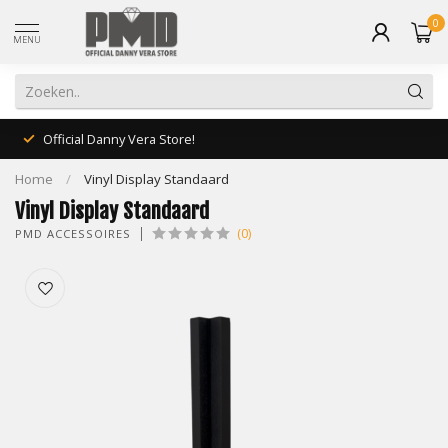
0
MENU
Official Danny Vera Store!
Home
/
Vinyl Display Standaard
Vinyl Display Standaard
(0)
PMD ACCESSOIRES