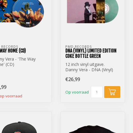
 RECORDS
PMD RECORDS
WAY HOME (CD)
DNA (VINYL) LIMITED EDITION
COKE BOTTLE GREEN
ny Vera - 'The Way
e' (CD)
12 inch vinyl uitgave.
Danny Vera - DNA (Vinyl)
Limited Edition Coke Bottle
€26,99
Gre...
,99
Op voorraad
 op voorraad