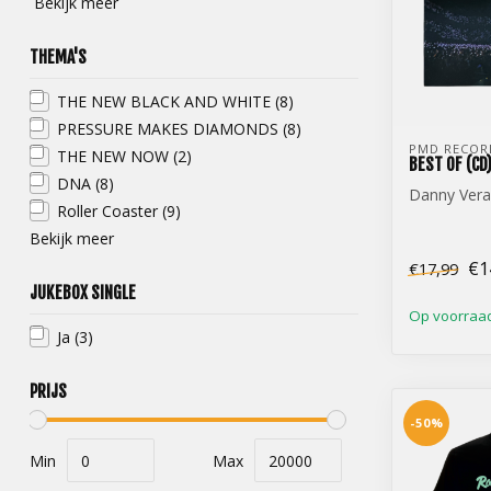
Bekijk meer
THEMA'S
THE NEW BLACK AND WHITE
(8)
PRESSURE MAKES DIAMONDS
(8)
PMD RECOR
THE NEW NOW
(2)
BEST OF (CD
DNA
(8)
Danny Vera
Roller Coaster
(9)
Bekijk meer
€1
€17,99
JUKEBOX SINGLE
Op voorraa
Ja
(3)
PRIJS
-50%
Min
Max