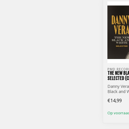
PMD RECOR
THE NEW BLA
SELECTED (C
Danny Vera
Black and W
(CD)
€14,99
Op voorraa