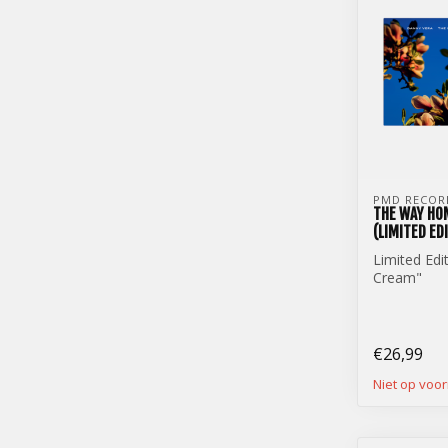
PMD RECOR
THE WAY HOM
(LIMITED ED
Limited Edi
Cream"
Danny Vera
Home (12 in
€26,99
Niet op voo