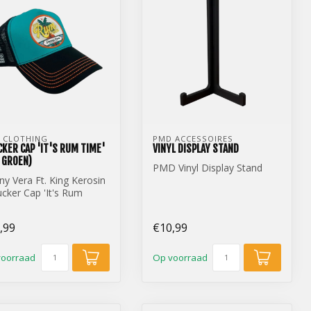
 CLOTHING
PMD ACCESSOIRES
KER CAP 'IT'S RUM TIME'
VINYL DISPLAY STAND
 GROEN)
PMD Vinyl Display Stand
y Vera Ft. King Kerosin
ucker Cap 'It's Rum
' (Zee Groen)
,99
€10,99
voorraad
Op voorraad