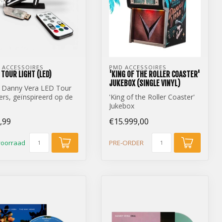
 ACCESSOIRES
PMD ACCESSOIRES
 TOUR LIGHT (LED)
'KING OF THE ROLLER COASTER'
JUKEBOX (SINGLE VINYL)
i Danny Vera LED Tour
ers, geïnspireerd op de
'King of the Roller Coaster'
inele letters van de fe...
Jukebox
Single Vinyl Edition
,99
€15.999,00
voorraad
PRE-ORDER