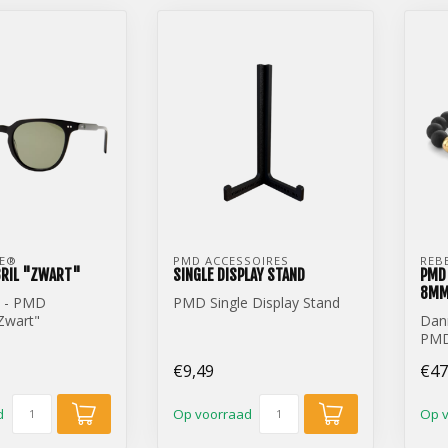
E® 
PMD ACCESSOIRES
REB
RIL "ZWART"
SINGLE DISPLAY STAND
PMD 
8M
a - PMD
PMD Single Display Stand
Zwart"
Dann
PMD
- 8
€9,49
€47
d
Op voorraad
Op 