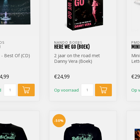
DS
NANDO BOERS
PMD
)
HERE WE GO (BOEK)
MINI
 - Best Of (CD)
2 jaar on the road met
Min
Danny Vera (Boek)
Lett
- Voorzien van handtekening
orig
4,99
€24,99
€29
d
Op voorraad
Op 
-50%