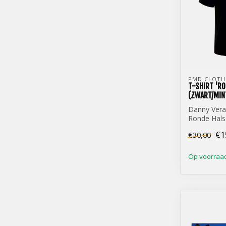
PMD CLOTH
T-SHIRT 'R
(ZWART/MIN
Danny Vera
Ronde Hals 
(Zwart/Mint
€1
€30,00
Op voorraa