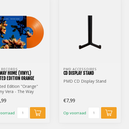
 RECORDS
PMD ACCESSOIRES
WAY HOME (VINYL)
CD DISPLAY STAND
TED EDITION ORANGE
PMD CD Display Stand
ted Edition "Orange"
ny Vera - The Way
 (12 inch Vinyl)
,99
€7,99
voorraad
Op voorraad