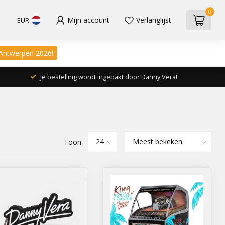
0
Mijn account
Verlanglijst
EUR
 Antwerpen 2026!
Je bestelling wordt ingepakt door Danny Vera!
Toon: