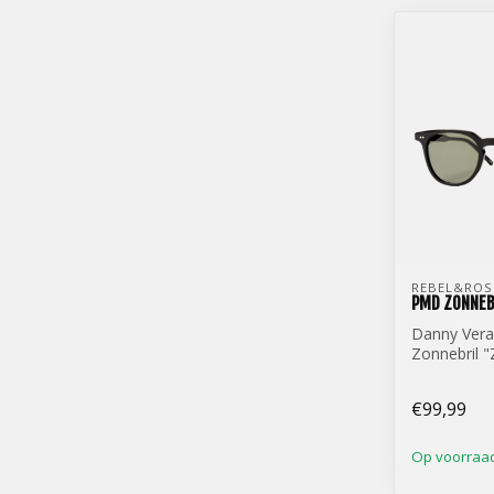
REBEL&ROS
PMD ZONNEB
Danny Ver
Zonnebril "
€99,99
Op voorraa