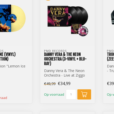
DS
PMD RECORDS
PMD
E (VINYL)
DANNY VERA & THE NEON
TRUC
ITION)
ORCHESTRA (3-VINYL + BLU-
(ZEE
RAY)
tion "Lemon Ice
Dann
Danny Vera & The Neon
- Tr
 - The Way
Orchestra - Live at Ziggo
Time
ch Vinyl)
Dome (3-Vinyl + Blu-Ray)
€34,99
€39
€49,99
Op voorraad
Op 
rraad