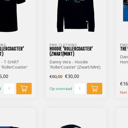
ING
PMD CLOTHING
PMD
OLLERCOASTER'
HOODIE 'ROLLERCOASTER'
THE 
T)
(ZWART/MINT)
Dan
 - T-SHIRT
Danny Vera - Hoodie
Hom
'RollerCoaster'
'RollerCoaster' (Zwart/Mint)
)
5,00
€30,00
€60,00
€16
d
Op voorraad
Niet