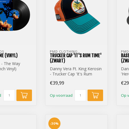
DS
PMD CLOTHING
PMD
E (VINYL)
TRUCKER CAP 'IT'S RUM TIME'
BASE
(ZWART)
(ZW
 - The Way
ch Vinyl)
Danny Vera Ft. King Kerosin
Dann
- Trucker Cap 'It's Rum
'Her
Time' (Zwart)
€39,99
€29
d
Op voorraad
Op 
-30%