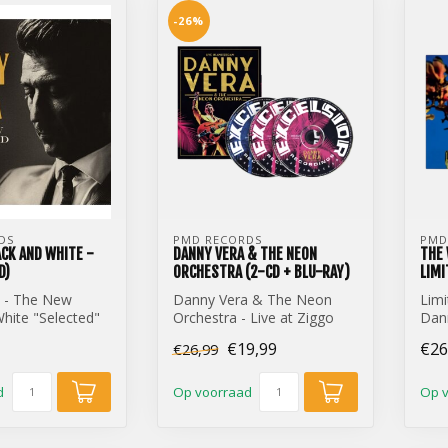
-26%
DS
PMD RECORDS
PMD
CK AND WHITE -
DANNY VERA & THE NEON
THE 
D)
ORCHESTRA (2-CD + BLU-RAY)
LIMI
 - The New
Danny Vera & The Neon
Limi
hite "Selected"
Orchestra - Live at Ziggo
Dan
Dome (2-CD + Blu-Ray)
Home
€19,99
€26
€26,99
d
Op voorraad
Op 